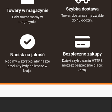
l
k
Szybka dostawa
Towary w magazynie
i
l
Towar dostarczamy zwykle
Cały towar mamy w
i
do 48 godzin.
magazynie.
s
t
y
Bezpieczne zakupy
Nacisk na jakość
Dzięki szyfrowaniu HTTPS
Robimy wszystko, aby nasze
możesz bezpiecznie płacić
produkty były najlepsze w
kartą.
kraju.
S
t
o