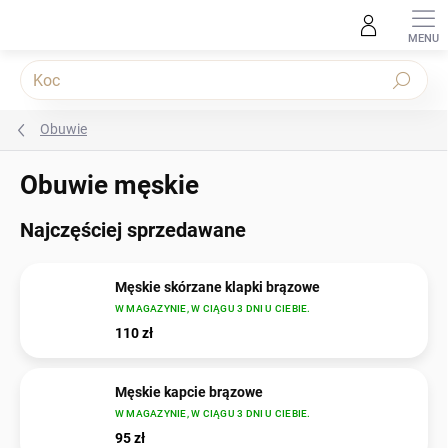
Przejść
do
treści
Szukaj
Obuwie
Obuwie męskie
Najczęściej sprzedawane
Męskie skórzane klapki brązowe
W MAGAZYNIE, W CIĄGU 3 DNI U CIEBIE.
110 zł
Męskie kapcie brązowe
W MAGAZYNIE, W CIĄGU 3 DNI U CIEBIE.
95 zł