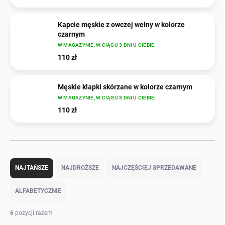
Kapcie męskie z owczej wełny w kolorze
czarnym
W MAGAZYNIE, W CIĄGU 3 DNI U CIEBIE.
110 zł
Męskie klapki skórzane w kolorze czarnym
W MAGAZYNIE, W CIĄGU 3 DNI U CIEBIE.
110 zł
S
o
NAJTAŃSZE
NAJDROŻSZE
NAJCZĘŚCIEJ SPRZEDAWANE
r
t
ALFABETYCZNIE
o
w
6
pozycji razem
a