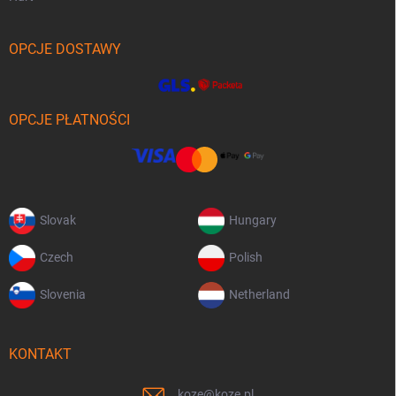
OPCJE DOSTAWY
OPCJE PŁATNOŚCI
Slovak
Hungary
Czech
Polish
Slovenia
Netherland
KONTAKT
koze
@
koze.pl