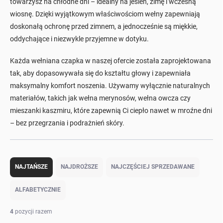
towarzysz na chłodne dni – idealny na jesień, zimę i wczesną
wiosnę. Dzięki wyjątkowym właściwościom wełny zapewniają
doskonałą ochronę przed zimnem, a jednocześnie są miękkie,
oddychające i niezwykle przyjemne w dotyku.
Każda wełniana czapka w naszej ofercie została zaprojektowana
tak, aby dopasowywała się do kształtu głowy i zapewniała
maksymalny komfort noszenia. Używamy wyłącznie naturalnych
materiałów, takich jak wełna merynosów, wełna owcza czy
mieszanki kaszmiru, które zapewnią Ci ciepło nawet w mroźne dni
– bez przegrzania i podrażnień skóry.
S
o
NAJTAŃSZE
NAJDROŻSZE
NAJCZĘŚCIEJ SPRZEDAWANE
r
t
ALFABETYCZNIE
o
w
4
pozycji razem
a