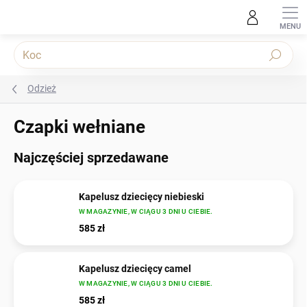
Przejść
do
treści
Szukaj
Odzież
Czapki wełniane
Najczęściej sprzedawane
Kapelusz dziecięcy niebieski
W MAGAZYNIE, W CIĄGU 3 DNI U CIEBIE.
585 zł
Kapelusz dziecięcy camel
W MAGAZYNIE, W CIĄGU 3 DNI U CIEBIE.
585 zł