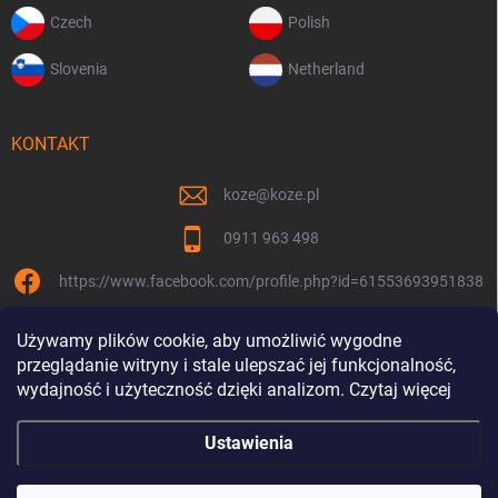
Czech
Polish
Slovenia
Netherland
KONTAKT
koze
@
koze.pl
0911 963 498
https://www.facebook.com/profile.php?id=61553693951838
koze.pl
Używamy plików cookie, aby umożliwić wygodne
przeglądanie witryny i stale ulepszać jej funkcjonalność,
wydajność i użyteczność dzięki analizom. Czytaj więcej
Ustawienia
Jesteśmy razem od 9 lat