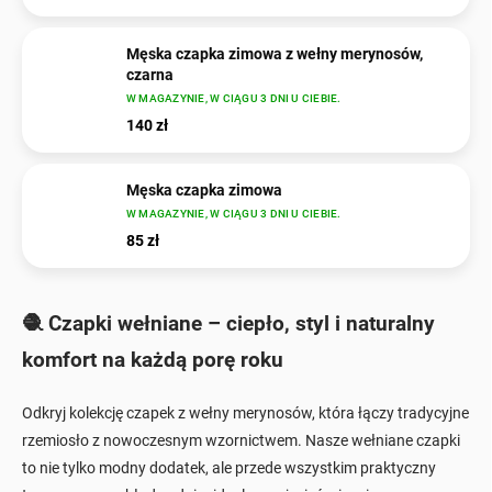
Męska czapka zimowa z wełny merynosów,
czarna
W MAGAZYNIE, W CIĄGU 3 DNI U CIEBIE.
140 zł
Męska czapka zimowa
W MAGAZYNIE, W CIĄGU 3 DNI U CIEBIE.
85 zł
🧶 Czapki wełniane – ciepło, styl i naturalny
komfort na każdą porę roku
Odkryj kolekcję czapek z wełny merynosów, która łączy tradycyjne
rzemiosło z nowoczesnym wzornictwem. Nasze wełniane czapki
to nie tylko modny dodatek, ale przede wszystkim praktyczny