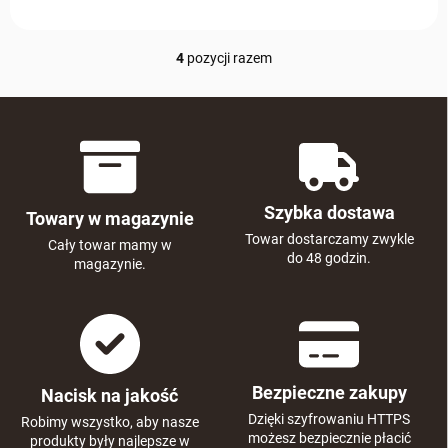
4
pozycji razem
K
o
n
t
r
o
l
k
Szybka dostawa
Towary w magazynie
i
l
Towar dostarczamy zwykle
Cały towar mamy w
i
do 48 godzin.
magazynie.
s
t
y
Bezpieczne zakupy
Nacisk na jakość
Dzięki szyfrowaniu HTTPS
Robimy wszystko, aby nasze
możesz bezpiecznie płacić
produkty były najlepsze w