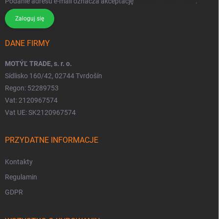
Podanie adresu e-mail oznacza akceptację
polityki prywatności
.
Zaloguj się
DANE FIRMY
MOTÝĽ TRADE, s. r. o.
Sídlisko 160/42, 02744 Tvrdošín
Regon: 52289753
Vat: 2120967574
Vat UE: SK2120967574
PRZYDATNE INFORMACJE
Kontakty
Regulamin
GDPR