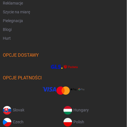
Reklamacje
Szycie na miarę
Pielegnacja
Blogi
Hurt
OPCJE DOSTAWY
OPCJE PŁATNOŚCI
Slovak
Hungary
Czech
Polish