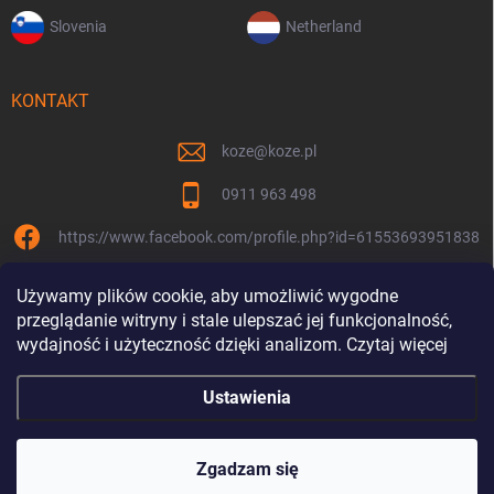
Slovenia
Netherland
KONTAKT
koze
@
koze.pl
0911 963 498
https://www.facebook.com/profile.php?id=61553693951838
koze.pl
Używamy plików cookie, aby umożliwić wygodne
przeglądanie witryny i stale ulepszać jej funkcjonalność,
wydajność i użyteczność dzięki analizom. Czytaj więcej
Ustawienia
Jesteśmy razem od 9 lat
Copyright 2026
Koze.pl
. Wszystkie prawa zastrzeżone.
Zgadzam się