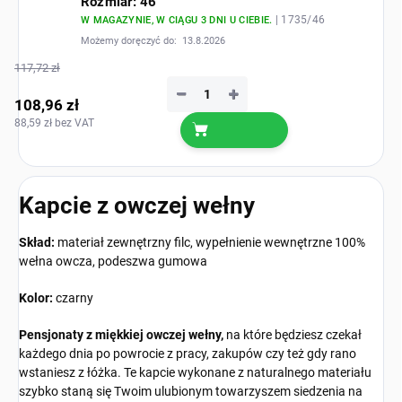
Rozmiar: 46
| 1735/46
W MAGAZYNIE, W CIĄGU 3 DNI U CIEBIE.
Możemy doręczyć do:
13.8.2026
117,72 zł
−
+
108,96 zł
88,59 zł bez VAT
Kapcie z owczej wełny
Skład:
materiał zewnętrzny filc, wypełnienie wewnętrzne 100%
wełna owcza, podeszwa gumowa
Kolor:
czarny
Pensjonaty z miękkiej owczej wełny,
na które będziesz czekał
każdego dnia po powrocie z pracy, zakupów czy też gdy rano
wstaniesz z łóżka. Te kapcie wykonane z naturalnego materiału
szybko staną się Twoim ulubionym towarzyszem siedzenia na