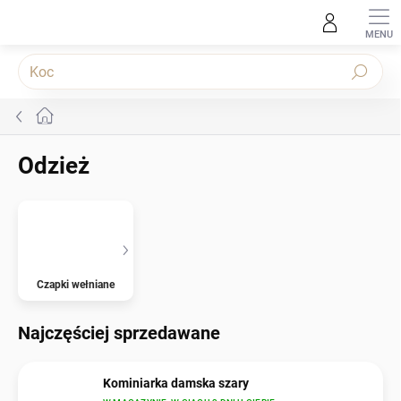
Przejść
do
treści
Szukaj
Home
Odzież
Czapki wełniane
Najczęściej sprzedawane
Kominiarka damska szary