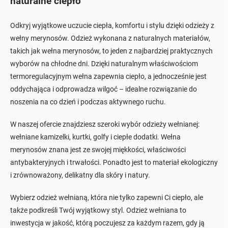
naturalne ciepło
Odkryj wyjątkowe uczucie ciepła, komfortu i stylu dzięki odzieży z
wełny merynosów. Odzież wykonana z naturalnych materiałów,
takich jak wełna merynosów, to jeden z najbardziej praktycznych
wyborów na chłodne dni. Dzięki naturalnym właściwościom
termoregulacyjnym wełna zapewnia ciepło, a jednocześnie jest
oddychająca i odprowadza wilgoć – idealne rozwiązanie do
noszenia na co dzień i podczas aktywnego ruchu.
W naszej ofercie znajdziesz szeroki wybór odzieży wełnianej:
wełniane kamizelki, kurtki, golfy i ciepłe dodatki. Wełna
merynosów znana jest ze swojej miękkości, właściwości
antybakteryjnych i trwałości. Ponadto jest to materiał ekologiczny
i zrównoważony, delikatny dla skóry i natury.
Wybierz odzież wełnianą, która nie tylko zapewni Ci ciepło, ale
także podkreśli Twój wyjątkowy styl. Odzież wełniana to
inwestycja w jakość, którą poczujesz za każdym razem, gdy ją