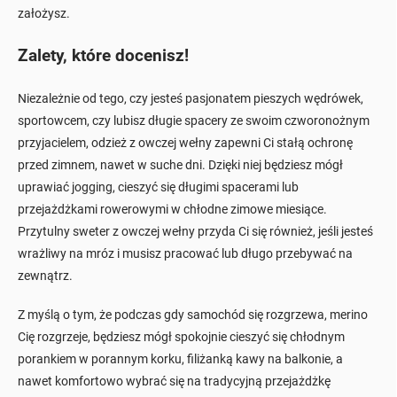
założysz.
Zalety, które docenisz!
Niezależnie od tego, czy jesteś pasjonatem pieszych wędrówek,
sportowcem, czy lubisz długie spacery ze swoim czworonożnym
przyjacielem, odzież z owczej wełny zapewni Ci stałą ochronę
przed zimnem, nawet w suche dni. Dzięki niej będziesz mógł
uprawiać jogging, cieszyć się długimi spacerami lub
przejażdżkami rowerowymi w chłodne zimowe miesiące.
Przytulny sweter z owczej wełny przyda Ci się również, jeśli jesteś
wrażliwy na mróz i musisz pracować lub długo przebywać na
zewnątrz.
Z myślą o tym, że podczas gdy samochód się rozgrzewa, merino
Cię rozgrzeje, będziesz mógł spokojnie cieszyć się chłodnym
porankiem w porannym korku, filiżanką kawy na balkonie, a
nawet komfortowo wybrać się na tradycyjną przejażdżkę