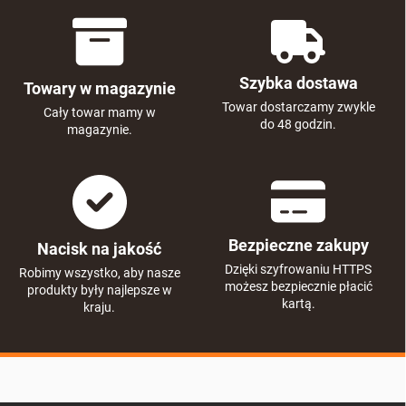
t
r
o
l
k
Szybka dostawa
Towary w magazynie
i
l
Towar dostarczamy zwykle
Cały towar mamy w
i
do 48 godzin.
magazynie.
s
t
y
Bezpieczne zakupy
Nacisk na jakość
Dzięki szyfrowaniu HTTPS
Robimy wszystko, aby nasze
możesz bezpiecznie płacić
produkty były najlepsze w
kartą.
kraju.