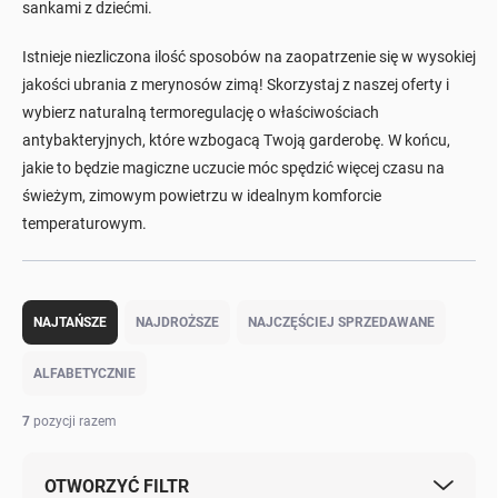
sankami z dziećmi.
Istnieje niezliczona ilość sposobów na zaopatrzenie się w wysokiej
jakości ubrania z merynosów zimą! Skorzystaj z naszej oferty i
wybierz naturalną termoregulację o właściwościach
antybakteryjnych, które wzbogacą Twoją garderobę. W końcu,
jakie to będzie magiczne uczucie móc spędzić więcej czasu na
świeżym, zimowym powietrzu w idealnym komforcie
temperaturowym.
S
o
NAJTAŃSZE
NAJDROŻSZE
NAJCZĘŚCIEJ SPRZEDAWANE
r
t
ALFABETYCZNIE
o
w
7
pozycji razem
a
n
OTWORZYĆ FILTR
i