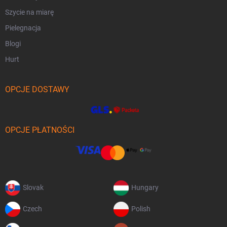
Szycie na miarę
Pielegnacja
Blogi
Hurt
OPCJE DOSTAWY
OPCJE PŁATNOŚCI
Slovak
Hungary
Czech
Polish