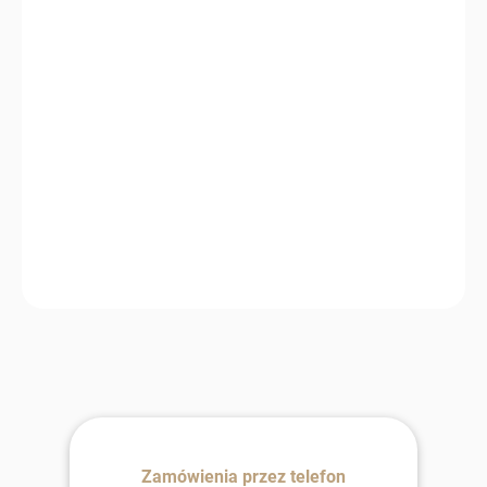
−
+
Dodaj do koszyka
Zestaw wełniany złożony z koca, prześcieradła i poduszki
wykonanych w 100% z owczej wełny zapewnia naturalne ciepło,
doskonałą termoregulację oraz zdrowe warunki do snu. Dzięki
właściwościom antybakteryjnym, oddychającym i
samoczyszczącym jest idealnym wyborem dla osób ceniących
komfort oraz naturalne materiały.
Zamówienia przez telefon