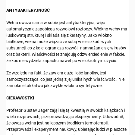
ANTYBAKTERYJNOŚĆ
Wełna owcza sama w sobie jest antybakteryjna, więc
automatycznie zapobiega rozwojowi roztoczy. Włókno wełny ma
łuskowatą strukturę i składa się z keratyny. Jako włókno
białkowe, wełna może wiązać ze sobą wiele szkodliwych
substancji, co z kolei ogranicza rozwój i namnażanie się wirusów
oraz bakterii. Właściwości te znajdują odzwierciedlenie w fakcie,
że koc nie wydziela zapachu nawet po wielokrotnym użyciu.
Ze względu na fakt, że zawiera dużą ilość lanoliny, jest
samoczyszcząca, co jest jedną z jej unikalnych właściwości. Nie
zamoknie tak łatwo jak zwykłe włókno syntetyczne.
CIEKAWOSTKI
Profesor Gustav Jäger zajął się tą kwestią w swoich książkach i
wielu rozprawach, przeprowadzając eksperymenty. Udowodnił,
że owcza wełna jest najlepszym środkiem termoterapii.
Przeprowadził eksperyment naukowy, ubierając ludzi w płaszcze