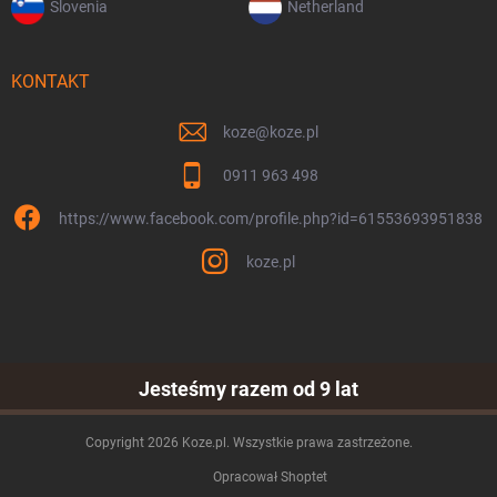
Slovenia
Netherland
KONTAKT
koze
@
koze.pl
0911 963 498
https://www.facebook.com/profile.php?id=61553693951838
koze.pl
Jesteśmy razem od 9 lat
Copyright 2026
Koze.pl
. Wszystkie prawa zastrzeżone.
Opracował Shoptet