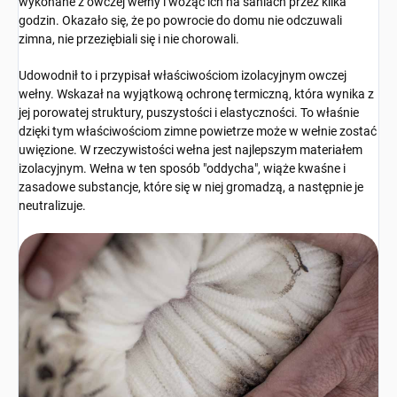
wykonane z owczej wełny i wożąc ich na saniach przez kilka
godzin. Okazało się, że po powrocie do domu nie odczuwali
zimna, nie przeziębiali się i nie chorowali.
Udowodnił to i przypisał właściwościom izolacyjnym owczej
wełny. Wskazał na wyjątkową ochronę termiczną, która wynika z
jej porowatej struktury, puszystości i elastyczności. To właśnie
dzięki tym właściwościom zimne powietrze może w wełnie zostać
uwięzione. W rzeczywistości wełna jest najlepszym materiałem
izolacyjnym. Wełna w ten sposób "oddycha", wiąże kwaśne i
zasadowe substancje, które się w niej gromadzą, a następnie je
neutralizuje.