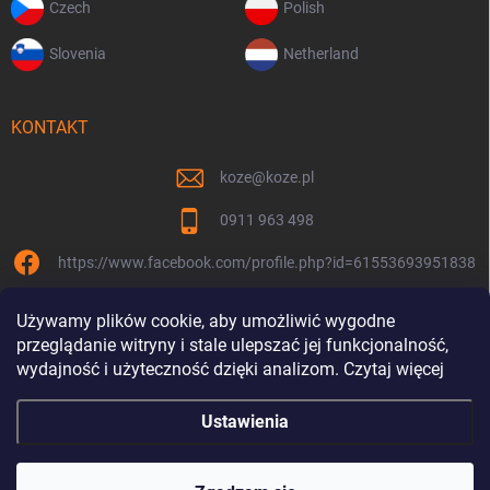
Czech
Polish
Slovenia
Netherland
KONTAKT
koze
@
koze.pl
0911 963 498
https://www.facebook.com/profile.php?id=61553693951838
koze.pl
Używamy plików cookie, aby umożliwić wygodne
przeglądanie witryny i stale ulepszać jej funkcjonalność,
wydajność i użyteczność dzięki analizom. Czytaj więcej
Ustawienia
Jesteśmy razem od 9 lat
Copyright 2026
Koze.pl
. Wszystkie prawa zastrzeżone.