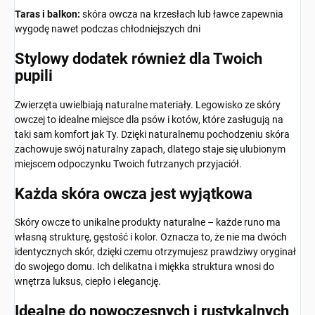
Taras i balkon:
skóra owcza na krzesłach lub ławce zapewnia
wygodę nawet podczas chłodniejszych dni
Stylowy dodatek również dla Twoich
pupili
Zwierzęta uwielbiają naturalne materiały. Legowisko ze skóry
owczej to idealne miejsce dla psów i kotów, które zasługują na
taki sam komfort jak Ty. Dzięki naturalnemu pochodzeniu skóra
zachowuje swój naturalny zapach, dlatego staje się ulubionym
miejscem odpoczynku Twoich futrzanych przyjaciół.
Każda skóra owcza jest wyjątkowa
Skóry owcze to unikalne produkty naturalne – każde runo ma
własną strukturę, gęstość i kolor. Oznacza to, że nie ma dwóch
identycznych skór, dzięki czemu otrzymujesz prawdziwy oryginał
do swojego domu. Ich delikatna i miękka struktura wnosi do
wnętrza luksus, ciepło i elegancję.
Idealne do nowoczesnych i rustykalnych