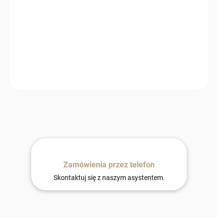
−
+
Dodaj do koszyka
Skóra owcza czarno-biały mix to oryginalny dodatek do wnętrz,
który łączy naturalne ciepło, komfort i wyjątkowy design. Idealna
do nowoczesnych i stylowych aranżacji.
Zamówienia przez telefon
Skontaktuj się z naszym asystentem.