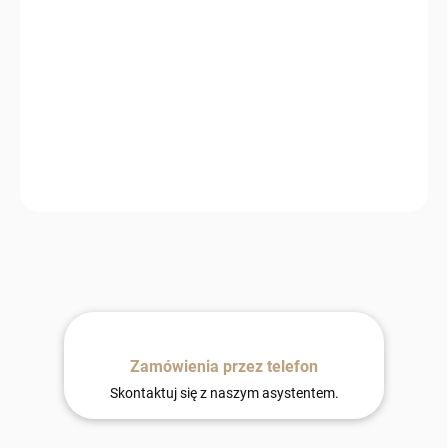
−
+
Dodaj do koszyka
Beżowa skóra owcza szwedzka to luksusowy dodatek do
wnętrz, który wnosi ciepło, komfort i naturalną elegancję. Idealna
do nowoczesnych i skandynawskich aranżacji.
Zamówienia przez telefon
Skontaktuj się z naszym asystentem.