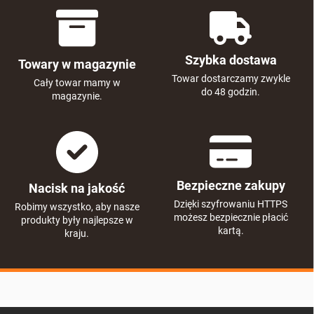
Szybka dostawa
Towary w magazynie
Towar dostarczamy zwykle
Cały towar mamy w
do 48 godzin.
magazynie.
Bezpieczne zakupy
Nacisk na jakość
Dzięki szyfrowaniu HTTPS
Robimy wszystko, aby nasze
możesz bezpiecznie płacić
produkty były najlepsze w
kartą.
kraju.
S