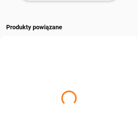
Produkty powiązane
W MAGAZYNIE, W CIĄGU 3 DNI U
CIEBIE.
Wełniana podkładka
61 zł
Szczegóły