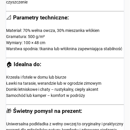
czyszczenie
📐
Parametry techniczne:
Materiał: 70% wełna owcza, 30% mieszanka włókien
Gramatura: 500 g/m²
Wymiary: 100 × 48 cm
Warstwa spodnia: tkanina lub włóknina zapewniająca stabilność
🏠
Idealna do:
Krzesła i fotele w domu lub biurze
Ławki na tarasie, werandzie lub w ogrodzie zimowym
Domki letniskowe i chaty – rustykalny, ciepły akcent
Samochód lub kamper – komfort w podróży
🎁
Świetny pomysł na prezent:
Uniwersalna podkładka z wełny owczej to oryginalny i praktyczny
prezent dla miłośników natury, komfortu i zdrowego siedzenia.