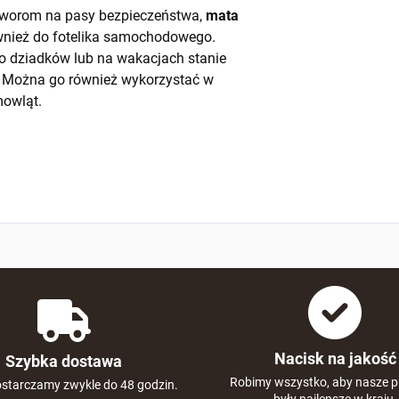
worom na pasy bezpieczeństwa,
mata
ównież do fotelika samochodowego.
o dziadków lub na wakacjach stanie
a. Można go również wykorzystać w
owląt.
Nacisk na jakość
Szybka dostawa
Robimy wszystko, aby nasze p
starczamy zwykle do 48 godzin.
były najlepsze w kraju.