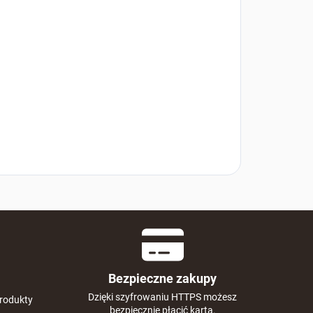
Bezpieczne zakupy
Dzięki szyfrowaniu HTTPS możesz
rodukty
bezpiecznie płacić kartą.