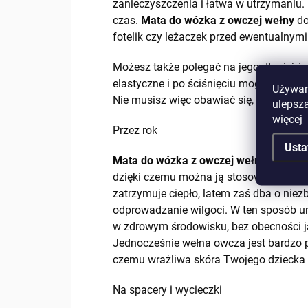
zanieczyszczenia i łatwa w utrzymaniu. 
czas.
Mata do wózka z owczej wełny
do
fotelik czy leżaczek przed ewentualnym
Możesz także polegać na jego długiej ż
elastyczne i po ściśnięciu mogą powróc
Używamy
Nie musisz więc obawiać się, że utworzą
ulepsza
więcej
Przez rok
Usta
Mata do wózka z owczej wełny
posiada
dzięki czemu można ją stosować przez c
zatrzymuje ciepło, latem zaś dba o niez
odprowadzanie wilgoci. W ten sposób 
w zdrowym środowisku, bez obecności ja
Jednocześnie wełna owcza jest bardzo pr
czemu wrażliwa skóra Twojego dziecka 
Na spacery i wycieczki