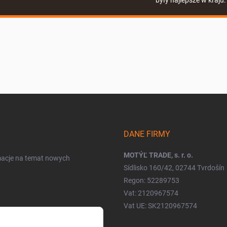
DANE FIRMY
MOTÝĽ TRADE, s. r. o.
rmacje na temat nowych
Sídlisko 160/42, 02744 Tvrdošín
Regon: 52289753
Vat: 2120967574
Vat UE: SK2120967574