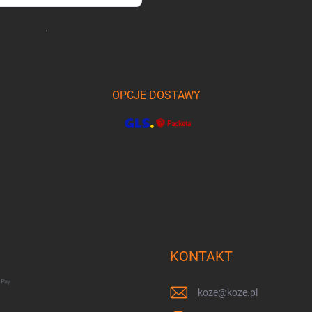
prywatności
.
OPCJE DOSTAWY
KONTAKT
koze
@
koze.pl