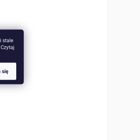
 stale
 Czytaj
 się