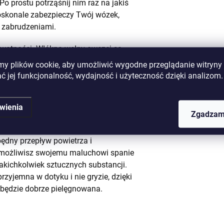
Po prostu potrząśnij nim raz na jakiś
skonale zabezpieczy Twój wózek,
i zabrudzeniami.
ywotności. Włókna wełny owczej są
ić do swojego pierwotnego położenia.
 plików cookie, aby umożliwić wygodne przeglądanie witryny i
 się na nim odleżyny.
ć jej funkcjonalność, wydajność i użyteczność dzięki analizom.
wienia
Zgadzam
 świetne właściwości termoregulacyjne,
ały rok. Zimą doskonale ogrzewa i
będny przepływ powietrza i
umożliwisz swojemu maluchowi spanie
kichkolwiek sztucznych substancji.
zyjemna w dotyku i nie gryzie, dzięki
będzie dobrze pielęgnowana.