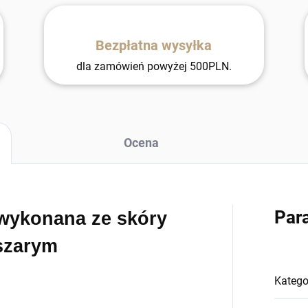
Bezpłatna wysyłka
dla zamówień powyżej 500PLN.
Ocena
Par
wykonana ze skóry
 szarym
Katego