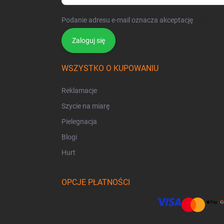
Podanie adresu e-mail oznacza akceptację
polityki 
Zaloguj się
WSZYSTKO O KUPOWANIU
Reklamacje
Szycie na miarę
Pielegnacja
Blogi
Hurt
OPCJE PŁATNOŚCI