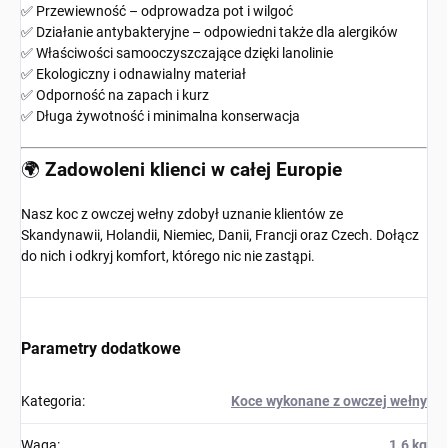
✅ Przewiewność – odprowadza pot i wilgoć
✅ Działanie antybakteryjne – odpowiedni także dla alergików
✅ Właściwości samooczyszczające dzięki lanolinie
✅ Ekologiczny i odnawialny materiał
✅ Odporność na zapach i kurz
✅ Długa żywotność i minimalna konserwacja
🌍
Zadowoleni klienci w całej Europie
Nasz koc z owczej wełny zdobył uznanie klientów ze
Skandynawii, Holandii, Niemiec, Danii, Francji oraz Czech. Dołącz
do nich i odkryj komfort, którego nic nie zastąpi.
Parametry dodatkowe
Kategoria
:
Koce wykonane z owczej wełny
Waga
:
1.6 kg