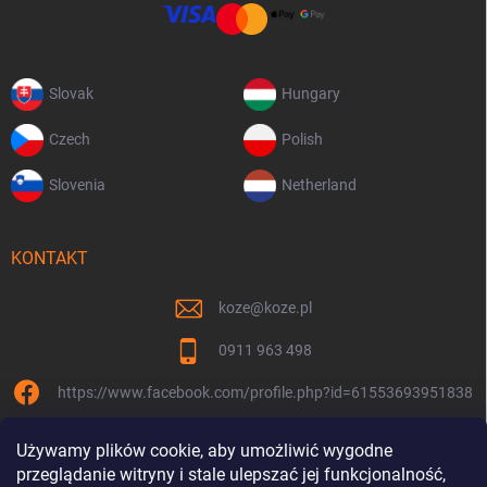
Slovak
Hungary
Czech
Polish
Slovenia
Netherland
KONTAKT
koze
@
koze.pl
0911 963 498
https://www.facebook.com/profile.php?id=61553693951838
koze.pl
Używamy plików cookie, aby umożliwić wygodne
przeglądanie witryny i stale ulepszać jej funkcjonalność,