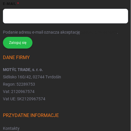
E-MAIL
Podanie adresu e-mail oznacza akceptację
polityki prywatności
.
Zaloguj się
DANE FIRMY
MOTÝĽ TRADE, s. r. o.
Sídlisko 160/42, 02744 Tvrdošín
Regon: 52289753
Vat: 2120967574
Vat UE: SK2120967574
PRZYDATNE INFORMACJE
Kontakty