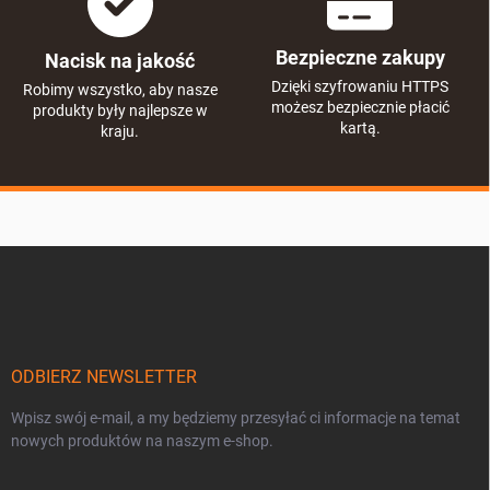
Bezpieczne zakupy
Nacisk na jakość
Dzięki szyfrowaniu HTTPS
Robimy wszystko, aby nasze
możesz bezpiecznie płacić
produkty były najlepsze w
kartą.
kraju.
S
t
o
p
k
a
ODBIERZ NEWSLETTER
Wpisz swój e-mail, a my będziemy przesyłać ci informacje na temat
nowych produktów na naszym e-shop.