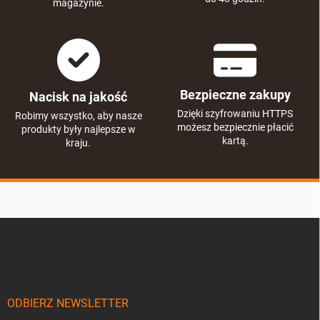
magazynie.
Bezpieczne zakupy
Nacisk na jakość
Dzięki szyfrowaniu HTTPS
Robimy wszystko, aby nasze
możesz bezpiecznie płacić
produkty były najlepsze w
kartą.
kraju.
S
t
o
p
k
a
ODBIERZ NEWSLETTER