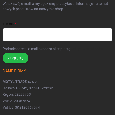
Wpisz swój e-mail, a my będziemy przesyłać ci informacje na temat
nowych produktów na naszym e-shop.
E-MAIL
Podanie adresu e-mail oznacza akceptację
polityki prywatności
.
Zaloguj się
DANE FIRMY
MOTÝĽ TRADE, s. r. o.
Sídlisko 160/42, 02744 Tvrdošín
Regon: 52289753
Vat: 2120967574
Vat UE: SK2120967574