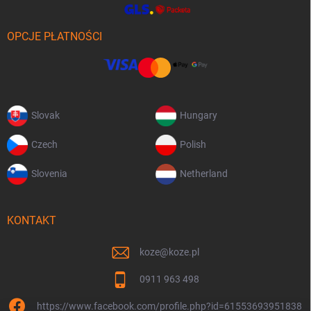
OPCJE PŁATNOŚCI
Slovak
Hungary
Czech
Polish
Slovenia
Netherland
KONTAKT
koze
@
koze.pl
0911 963 498
https://www.facebook.com/profile.php?id=61553693951838