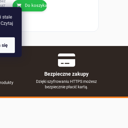
 bez
Do koszyka
VAT
 stale
 Czytaj
 się
Bezpieczne zakupy
Dzięki szyfrowaniu HTTPS możesz
rodukty
bezpiecznie płacić kartą.