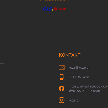
KONTAKT
koze
@
koze.pl
0911 963 498
https://www.facebook.com
id=61553693951838
koze.pl