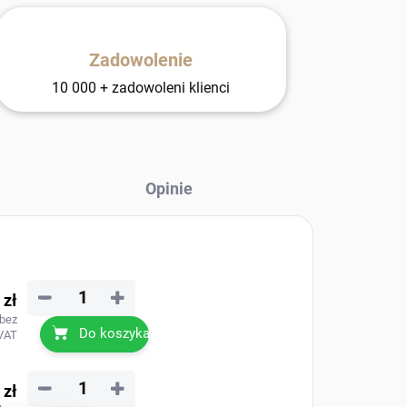
Zadowolenie
10 000 + zadowoleni klienci
Opinie
−
+
 zł
 bez
Do koszyka
VAT
−
+
 zł