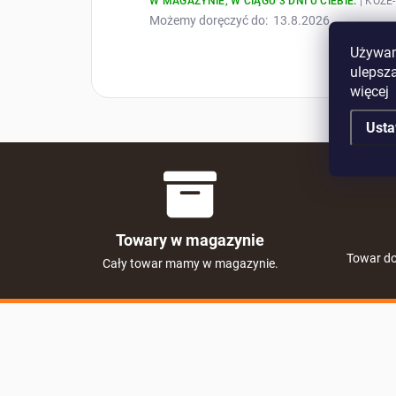
W MAGAZYNIE, W CIĄGU 3 DNI U CIEBIE.
| KOZE
Możemy doręczyć do:
13.8.2026
Używamy
ulepsza
więcej
Usta
Towary w magazynie
Towar do
Cały towar mamy w magazynie.