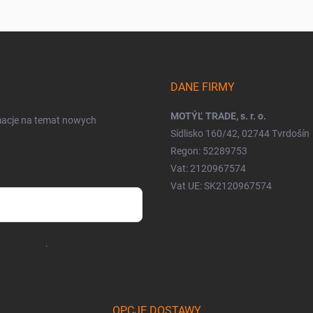
DANE FIRMY
MOTÝĽ TRADE, s. r. o.
rmacje na temat nowych
Sídlisko 160/42, 02744 Tvrdošín
Regon: 52289753
Vat: 2120967574
Vat UE: SK2120967574
prywatności
.
OPCJE DOSTAWY