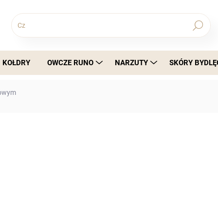
Szukaj
KOŁDRY
OWCZE RUNO
NARZUTY
SKÓRY BYDLĘ
żowym
69,72 zł
56,68 zł bez VAT
Cena
INFORMACJE SZCZEGÓŁOWE
jednostkowa: