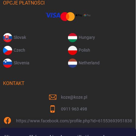
OPCJE PŁATNOŚCI
Slovak
Hungary
Czech
Polish
Slovenia
Netherland
KONTAKT
koze
@
koze.pl
0911 963 498
https://www.facebook.com/profile.php?id=61553693951838
koze.pl