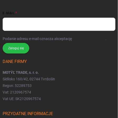
E-MAIL
Podanie adresu e-mail oznacza akceptację
polityki prywatności
.
Zaloguj się
DANE FIRMY
MOTÝĽ TRADE, s. r. o.
Sídlisko 160/42, 02744 Tvrdošín
Regon: 52289753
Vat: 2120967574
Vat UE: SK2120967574
PRZYDATNE INFORMACJE