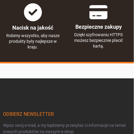
Bezpieczne zakupy
Nacisk na jakość
Dzięki szyfrowaniu HTTPS
Robimy wszystko, aby nasze
możesz bezpiecznie płacić
produkty były najlepsze w
kartą.
kraju.
S
t
o
p
k
a
ODBIERZ NEWSLETTER
Wpisz swój e-mail, a my będziemy przesyłać ci informacje na temat
nowych produktów na naszym e-shop.