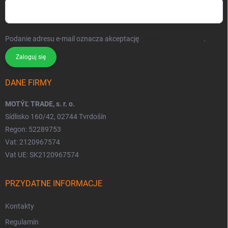
Podanie adresu e-mail oznacza akceptację
polityki prywatności
.
Zaloguj się
DANE FIRMY
MOTÝĽ TRADE, s. r. o.
Sídlisko 160/42, 02744 Tvrdošín
Regon: 52289753
Vat: 2120967574
Vat UE: SK2120967574
PRZYDATNE INFORMACJE
Kontakty
Regulamin