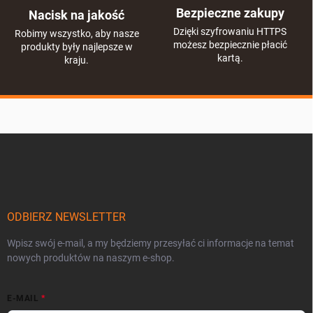
Bezpieczne zakupy
Nacisk na jakość
Dzięki szyfrowaniu HTTPS
Robimy wszystko, aby nasze
możesz bezpiecznie płacić
produkty były najlepsze w
kartą.
kraju.
S
t
o
p
k
a
ODBIERZ NEWSLETTER
Wpisz swój e-mail, a my będziemy przesyłać ci informacje na temat
nowych produktów na naszym e-shop.
E-MAIL