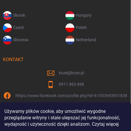
Slovak
Hungary
Czech
Polish
Slovenia
Netherland
KONTAKT
koze
@
koze.pl
0911 963 498
https://www.facebook.com/profile.php?id=61553693951838
koze.pl
Używamy plików cookie, aby umożliwić wygodne
przeglądanie witryny i stale ulepszać jej funkcjonalność,
wydajność i użyteczność dzięki analizom. Czytaj więcej