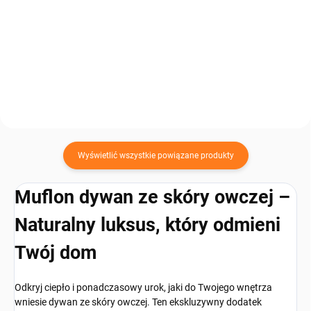
wyjątkowy dodatek do wnętrz,
Poduszka z owczej skóry Muflon
który zachwyca ciemniejszym
o wymiarach 40 × 40 cm to
odcieniem i naturalnym
wyjątkowe połączenie
wyglądem. Miękka, ciepła i
naturalnego komfortu i
przyjemna w dotyku doskonale
eleganckiego wyglądu.
sprawdzi się jako...
Wykonana ze 100% naturalnej
owczej skóry, zapewnia...
Wyświetlić wszystkie powiązane produkty
Muflon dywan ze skóry owczej –
Naturalny luksus, który odmieni
Twój dom
Odkryj ciepło i ponadczasowy urok, jaki do Twojego wnętrza
wniesie dywan ze skóry owczej. Ten ekskluzywny dodatek