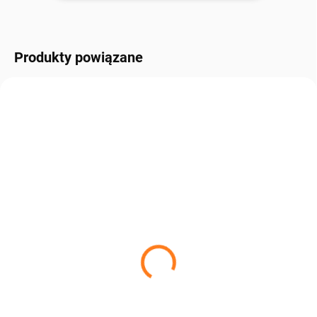
Produkty powiązane
TIP
W MAGAZYNIE, W CIĄGU 3 DNI U
W MAGAZYNIE, W CIĄGU 3 DNI U
CIEBIE.
CIEBIE.
Skóra owcza Muflon
Poduszka z owczej skóry
Muflon
205 zł
od
195 zł
Szczegóły
Do koszyka
Skóra owcza muflon to