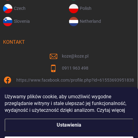
Czech
Polish
Slovenia
Netherland
KONTAKT
koze
@
koze.pl
0911 963 498
https://www.facebook.com/profile.php?id=61553693951838
koze.pl
Używamy plików cookie, aby umożliwić wygodne
przeglądanie witryny i stale ulepszać jej funkcjonalność,
wydajność i użyteczność dzięki analizom. Czytaj więcej
Ustawienia
Jesteśmy razem od 9 lat