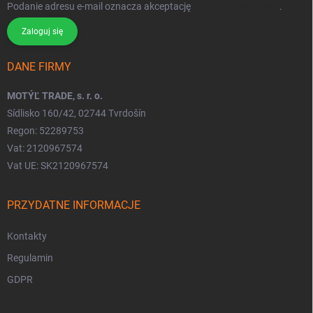
Podanie adresu e-mail oznacza akceptację
polityki prywatności
.
Zaloguj się
DANE FIRMY
MOTÝĽ TRADE, s. r. o.
Sídlisko 160/42, 02744 Tvrdošín
Regon: 52289753
Vat: 2120967574
Vat UE: SK2120967574
PRZYDATNE INFORMACJE
Kontakty
Regulamin
GDPR