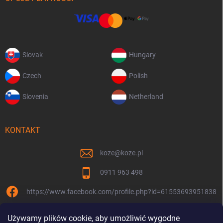
Slovak
Hungary
Czech
Polish
Slovenia
Netherland
KONTAKT
koze
@
koze.pl
0911 963 498
https://www.facebook.com/profile.php?id=61553693951838
koze.pl
Używamy plików cookie, aby umożliwić wygodne