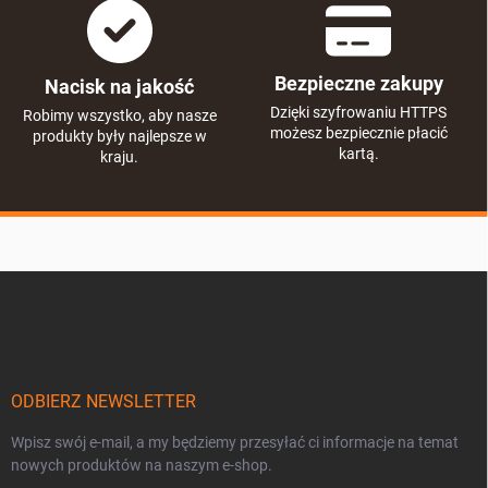
Bezpieczne zakupy
Nacisk na jakość
Dzięki szyfrowaniu HTTPS
Robimy wszystko, aby nasze
możesz bezpiecznie płacić
produkty były najlepsze w
kartą.
kraju.
S
t
o
p
k
a
ODBIERZ NEWSLETTER
Wpisz swój e-mail, a my będziemy przesyłać ci informacje na temat
nowych produktów na naszym e-shop.