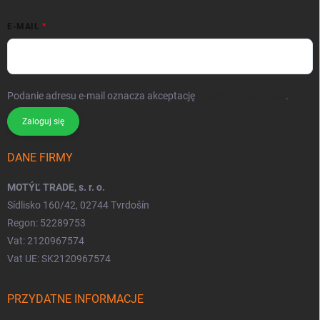
E-MAIL
Podanie adresu e-mail oznacza akceptację
polityki prywatności
.
Zaloguj się
DANE FIRMY
MOTÝĽ TRADE, s. r. o.
Sídlisko 160/42, 02744 Tvrdošín
Regon: 52289753
Vat: 2120967574
Vat UE: SK2120967574
PRZYDATNE INFORMACJE