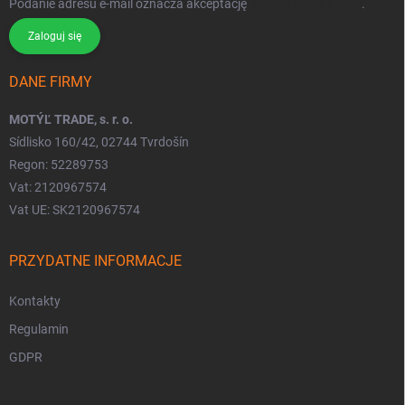
Podanie adresu e-mail oznacza akceptację
polityki prywatności
.
Zaloguj się
DANE FIRMY
MOTÝĽ TRADE, s. r. o.
Sídlisko 160/42, 02744 Tvrdošín
Regon: 52289753
Vat: 2120967574
Vat UE: SK2120967574
PRZYDATNE INFORMACJE
Kontakty
Regulamin
GDPR