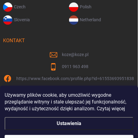
Czech
Polish
Slovenia
Netherland
KONTAKT
koze
@
koze.pl
0911 963 498
https://www.facebook.com/profile.php?id=61553693951838
koze.pl
Używamy plików cookie, aby umożliwić wygodne
przeglądanie witryny i stale ulepszać jej funkcjonalność,
wydajność i użyteczność dzięki analizom. Czytaj więcej
Ustawienia
Jesteśmy razem od 9 lat