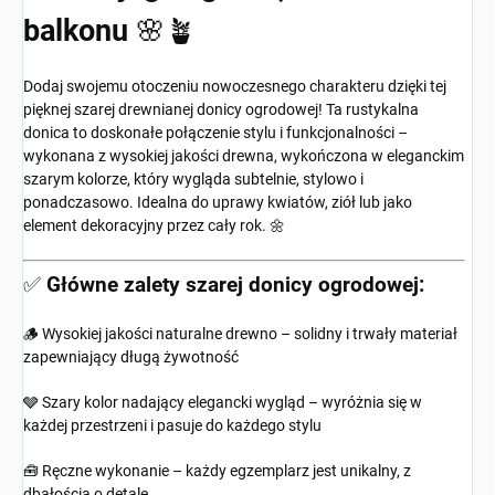
balkonu
🌸🪴
Dodaj swojemu otoczeniu nowoczesnego charakteru dzięki tej
pięknej szarej drewnianej donicy ogrodowej! Ta rustykalna
donica to doskonałe połączenie stylu i funkcjonalności –
wykonana z wysokiej jakości drewna, wykończona w eleganckim
szarym kolorze, który wygląda subtelnie, stylowo i
ponadczasowo. Idealna do uprawy kwiatów, ziół lub jako
element dekoracyjny przez cały rok. 🌼
✅
Główne zalety szarej donicy ogrodowej:
🪵 Wysokiej jakości naturalne drewno – solidny i trwały materiał
zapewniający długą żywotność
🩶 Szary kolor nadający elegancki wygląd – wyróżnia się w
każdej przestrzeni i pasuje do każdego stylu
🧰 Ręczne wykonanie – każdy egzemplarz jest unikalny, z
dbałością o detale