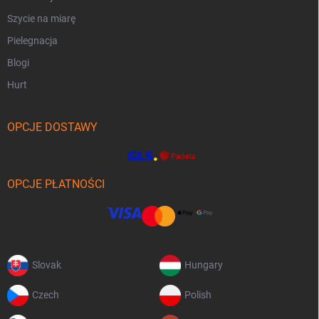
Szycie na miarę
Pielegnacja
Blogi
Hurt
OPCJE DOSTAWY
OPCJE PŁATNOŚCI
Slovak
Hungary
Czech
Polish