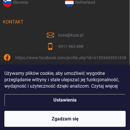
Slovenia
Netherland
KONTAKT
koze
@
koze.pl
0911 963 498
https://www.facebook.com/profile.php?id=61553693951838
koze.pl
Używamy plików cookie, aby umożliwić wygodne
przeglądanie witryny i stale ulepszać jej funkcjonalność,
wydajność i użyteczność dzięki analizom. Czytaj więcej
Ustawienia
Jesteśmy razem od 9 lat
Copyright 2026
Koze.pl
. Wszystkie prawa zastrzeżone.
Zgadzam się
Opracował Shoptet