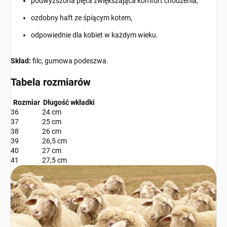
podwyższona pięta zwiększająca komfort chodzenia,
ozdobny haft ze śpiącym kotem,
odpowiednie dla kobiet w każdym wieku.
Skład:
filc, gumowa podeszwa.
Tabela rozmiarów
Rozmiar
Długość wkładki
36
24 cm
37
25 cm
38
26 cm
39
26,5 cm
40
27 cm
41
27,5 cm